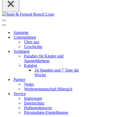
Navigations-
Menü
Navigations-
Menü
Startseite
Unternehmen
Über uns
Geschichte
Sortiment
Paradies für Kinder und
Junggebliebene
Katalog
24 Stunden und 7 Tage die
Woche
Partner
Vedes
Werbegemeinschaft Biberach
Service
Impressum
Datenschutz
Haftungshinweis
Privatsphäre-Einstellungen