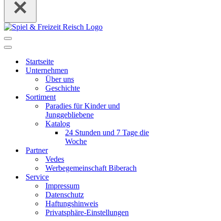
Navigations-
Menü
Navigations-
Menü
Startseite
Unternehmen
Über uns
Geschichte
Sortiment
Paradies für Kinder und
Junggebliebene
Katalog
24 Stunden und 7 Tage die
Woche
Partner
Vedes
Werbegemeinschaft Biberach
Service
Impressum
Datenschutz
Haftungshinweis
Privatsphäre-Einstellungen